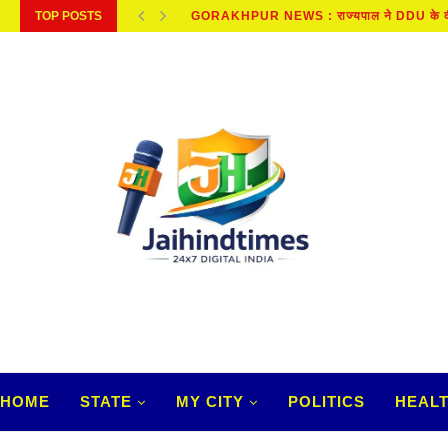
TOP POSTS
KANPUR NEWS: बगैर बैच नंबर और निर्माण तिथि.
HOME
STATE
MY CITY
POLITICS
HEAL