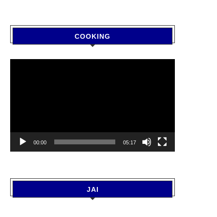
COOKING
Video
Player
00:00
05:17
JAI