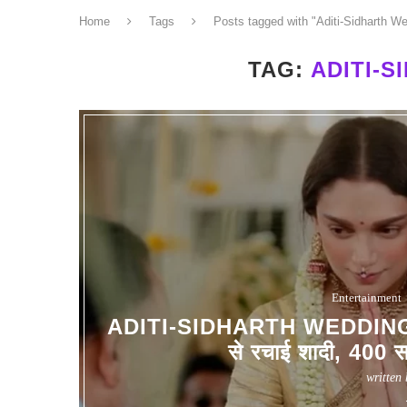
Home
Tags
Posts tagged with "Aditi-Sidharth W
TAG:
ADITI-
Entertainment
ADITI-SIDHARTH WEDDING : अदित
से रचाई शादी, 400 साल
written