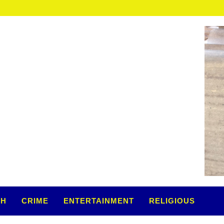
गरुड़...
TH
CRIME
ENTERTAINMENT
RELIGIOUS