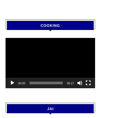
COOKING
Video
Player
00:00
05:17
JAI