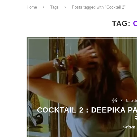
Home
Tags
Posts tagged with "Cocktail 2"
TAG:
मुंबई
Entert
COCKTAIL 2 : DEEPIKA PAD
written