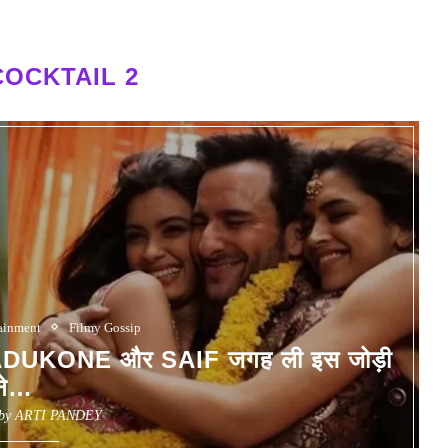
COCKTAIL 2
ainment
Filmy Gossip
UKONE और SAIF जगह ली इस जोड़ी
ने…
 by
ARTI PANDEY