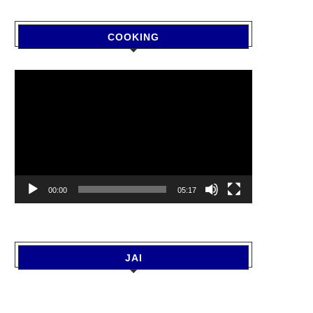
COOKING
Video
Player
00:00
05:17
JAI