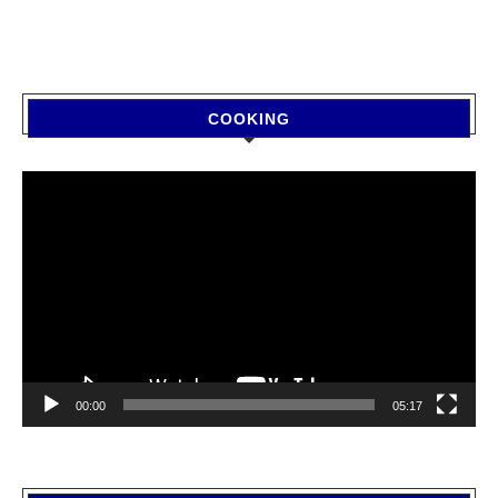
COOKING
Video
Player
00:00
05:17