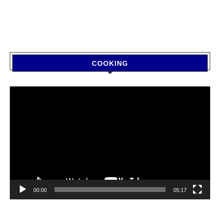
COOKING
Video
Player
00:00
05:17