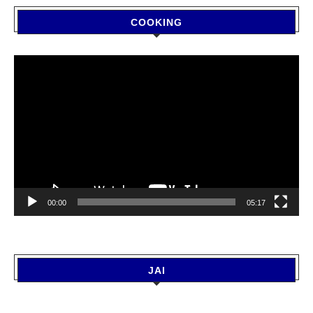
COOKING
Video
Player
00:00
05:17
JAI