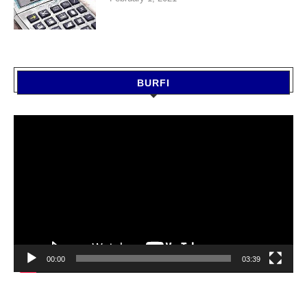
BURFI
Video
Player
00:00
03:39