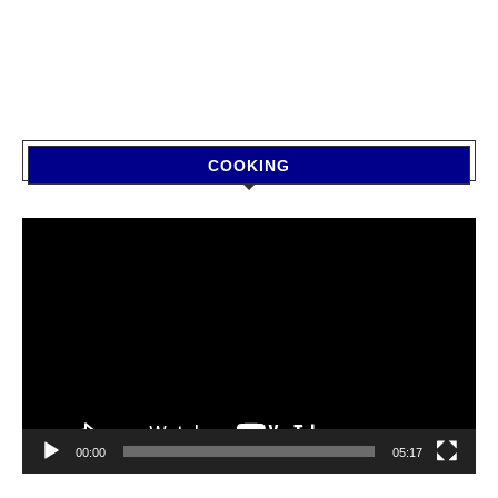
COOKING
Video
Player
00:00
05:17