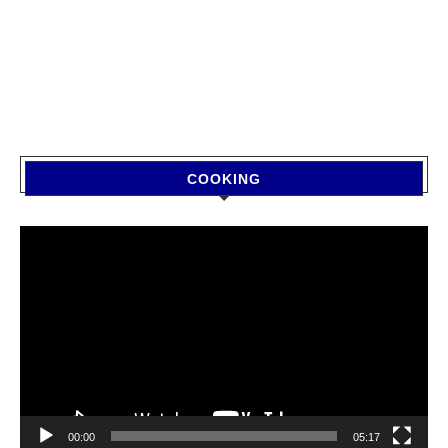
COOKING
Video
Player
00:00
05:17