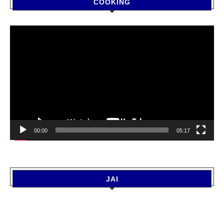
COOKING
Video
Player
00:00
05:17
JAI