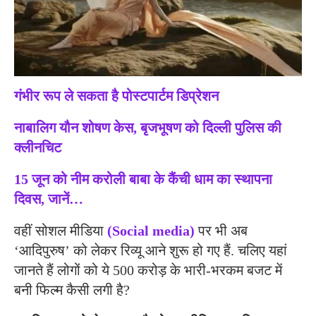
गंभीर रूप ले सकता है पोस्‍टपार्टम डिप्रेशन
नाबालिग यौन शोषण केस, बृजभूषण को दिल्ली पुलिस की
क्लीनचिट
15 जून को नीम करोली बाबा के कैंची धाम का स्थापना
दिवस, जानें…
वहीं सोशल मीडिया
(Social media)
पर भी अब
‘आदिपुरुष’ को लेकर रिव्यू आने शुरू हो गए हैं. चलिए यहां
जानते हैं लोगों को ये 500 करोड़ के भारी-भरकम बजट में
बनी फिल्म कैसी लगी है?