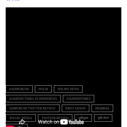
#ADIPURUSH
#FILM
#FILMY NEWS
#JAIHIND TIMES IN HINDINEWS
#JAIHINDTIMES
ADIPURUSH TWITTER REVIEW:
KRITI SANON
PRABHAS
SOCIAL MEDIA
TWITTER REVIEW
आदिपुरुष
कृति सेनन