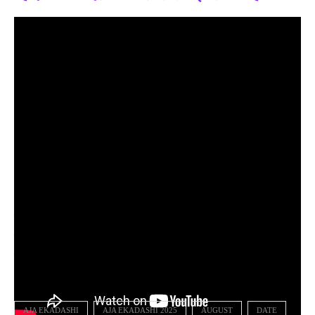
Disclaimer: यहां मुहैया सूचना सिर्फ मान्यताओं और जानकारियों पर आधारित है. यहां
यह बताना जरूरी है कि JAIHINDTIMES किसी भी तरह की मान्यता, जानकारी की
पुष्टि नहीं करता है. किसी भी जानकारी या मान्यता को अमल में लाने से पहले संबंधित
विशेषज्ञ से सलाह लें.
AJA EKADASHI
AJA EKADASHI 2025
AUGUST
DATE