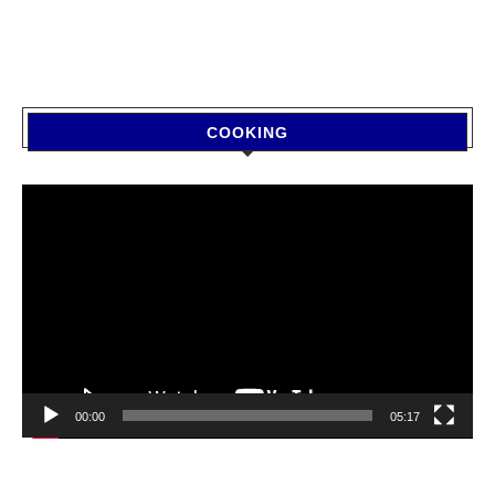
COOKING
Video
Player
00:00
05:17