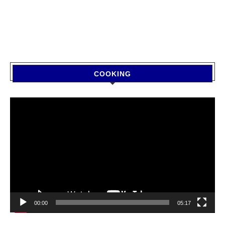
COOKING
Video
Player
00:00
05:17