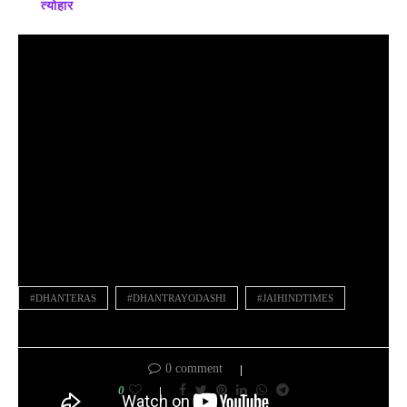
त्योहार
#DHANTERAS
#DHANTRAYODASHI
#JAIHINDTIMES
0 comment
0