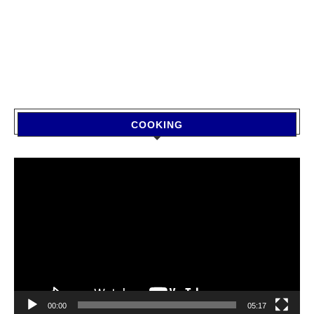
COOKING
Video
Player
00:00
05:17