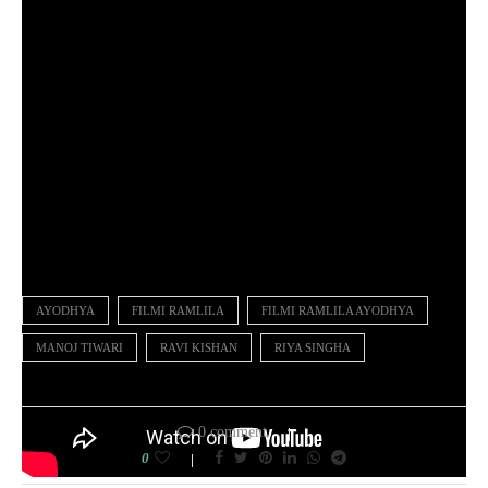
AYODHYA
FILMI RAMLILA
FILMI RAMLILA AYODHYA
MANOJ TIWARI
RAVI KISHAN
RIYA SINGHA
0 comment
0