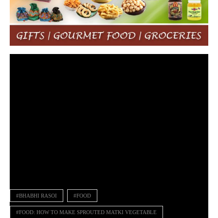
#BHABHI RASOI
#FOOD
#FOOD: HOW TO MAKE SPROUTED MATKI VEGETABLE