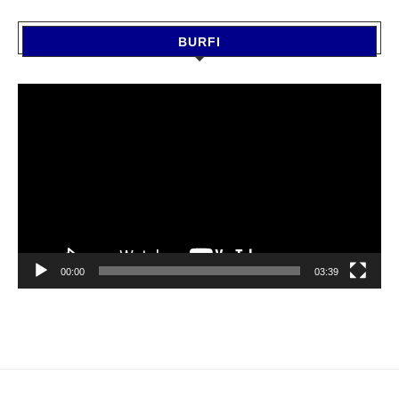
BURFI
Video
Player
00:00
03:39