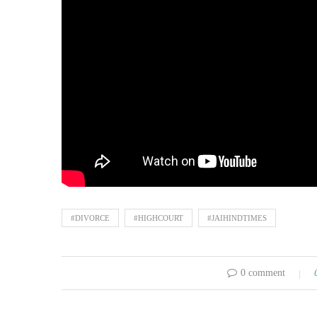
#DIVORCE
#HIGHCOURT
#JAIHINDTIMES
0 comment