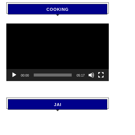
COOKING
Video
Player
00:00
05:17
JAI