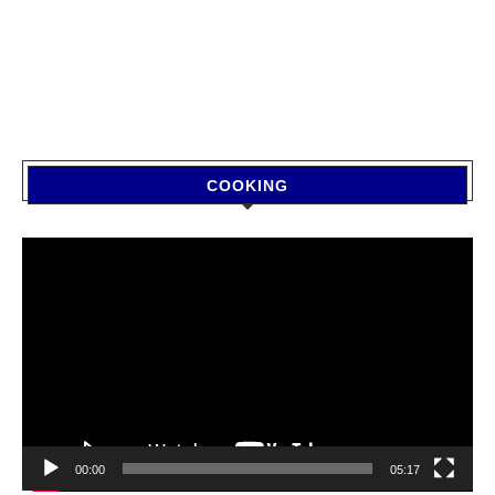
COOKING
Video
Player
00:00
05:17