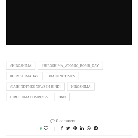
#HIROSHIMA
#HIROSHIMA_ATOMIC_BOMB_DAY
#HIROSHIMADAY
#JAIHINDTIMES
#JAIHINDTMES NEWS IN HINDI
HIROSHIMA
HIROSHIMA BOMBINGS
जापान
0 comment
0