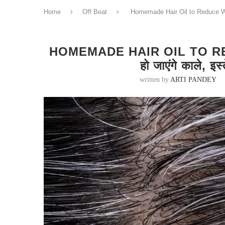
Home
Off Beat
Homemade Hair Oil to Reduce White H
HOMEMADE HAIR OIL TO REDU
हो जाएंगे काले, इस
written by
ARTI PANDEY