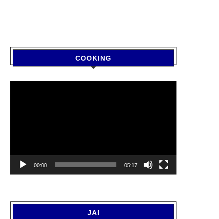
COOKING
Video
Player
00:00
05:17
JAI