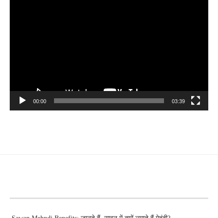
Video
Player
00:00
03:39
RECENT POSTS