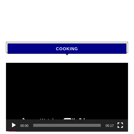
COOKING
Video
Player
00:00
05:17