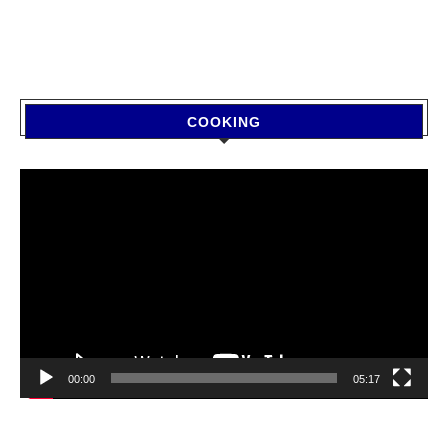
COOKING
Video
Player
00:00
05:17