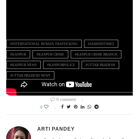
#INTERNATIONAL HUMAN TRAFFICKING
#JAIHINDTIMES
#KANPUR
#KANPUR CRIME
#KANPUR CRIME BRANCH
#KANPUR NEWS
#KANPURPOLICE
#UTTAR PRADESH
#UTTAR PRADESH NEWS
0 comment
0
ARTI PANDEY