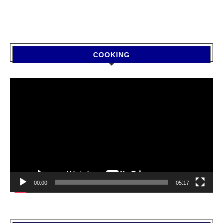
COOKING
Video
Player
00:00
05:17