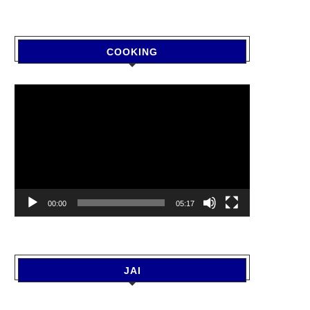
COOKING
Video
Player
00:00
05:17
JAI