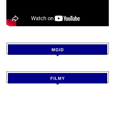
MGID
HEALTH : महिलाओं की समस्‍याओं का
KANPUR NEWS : दूध में डिटर्ज
आसान समाधान
काली मिर्च...
August 7, 2026
August 7, 2026
FILMY