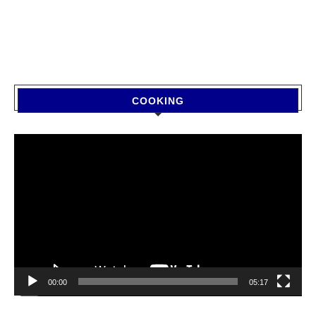
COOKING
Video
Player
00:00
05:17