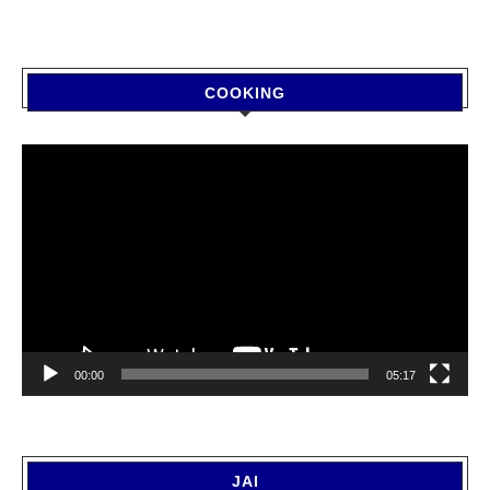
COOKING
Video
Player
00:00
05:17
JAI