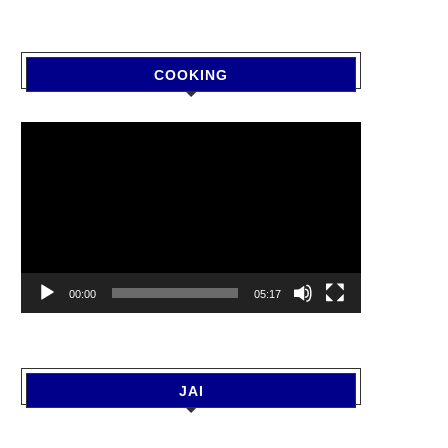
COOKING
Video
Player
00:00
05:17
JAI