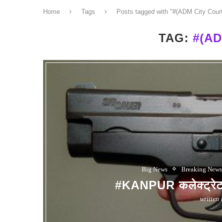
Home
Tags
Posts tagged with "#(ADM City Cour
TAG:
#(A
Big News
Breaking New
#KANPUR कलेक्ट्रेट 
written