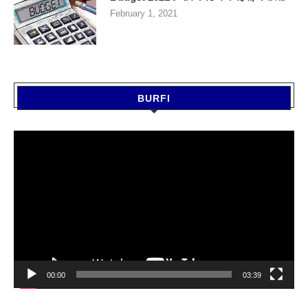
February 1, 2021
BURFI
Video
Player
00:00
03:39