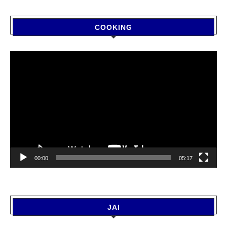
COOKING
Video
Player
00:00
05:17
JAI