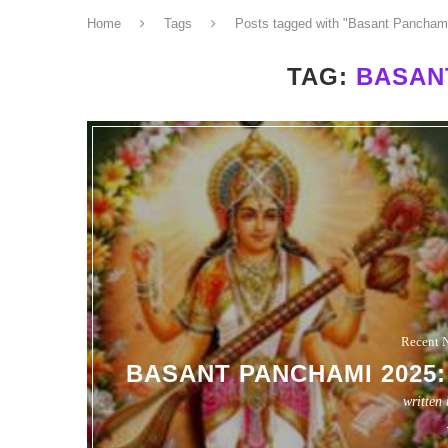
Home
Tags
Posts tagged with "Basant Pancham
TAG:
BASAN
Recent 
BASANT PANCHAMI 2025: क्यों…
written