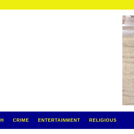
गरुड़...
TH
CRIME
ENTERTAINMENT
RELIGIOUS