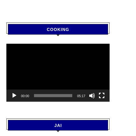
COOKING
Video
Player
00:00
05:17
JAI