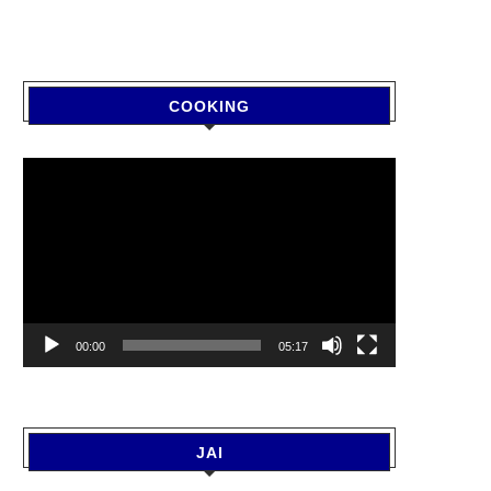
COOKING
Video
Player
00:00
05:17
JAI