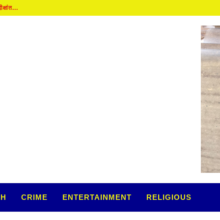
ांत...
TH
CRIME
ENTERTAINMENT
RELIGIOUS