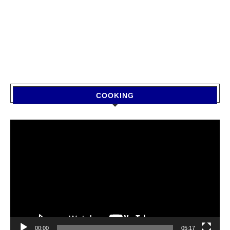
COOKING
Video
Player
00:00
05:17