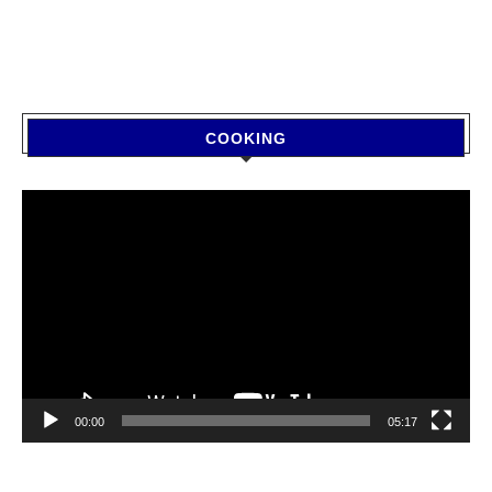
COOKING
Video
Player
00:00
05:17