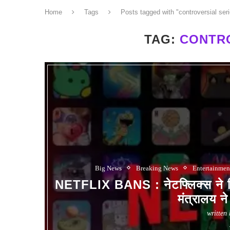
Home
Tags
Posts tagged with "controversial ser
TAG:
CONTRO
Big News
Breaking News
Entertainmen
NETFLIX BANS : नेटफ्लिक्स ने वि
मंत्रालय 
written