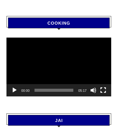
COOKING
Video
Player
00:00
05:17
JAI