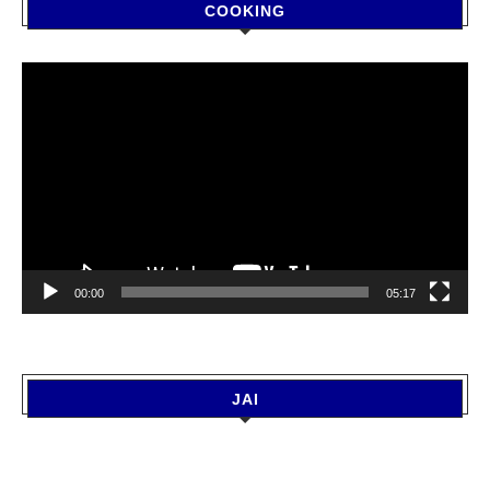
COOKING
Video
Player
00:00
05:17
JAI