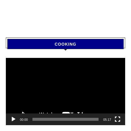
COOKING
Video
Player
00:00
05:17