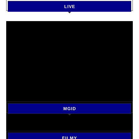
LIVE
MGID
FILMY