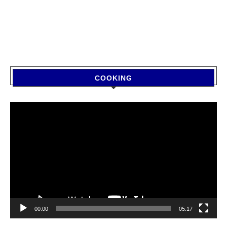
COOKING
Video
Player
00:00
05:17