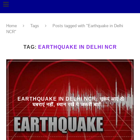
Home
Tags
Posts tagged with "Earthquake in Delhi
NCR"
TAG:
EARTHQUAKE IN DELHI NCR
EARTHQUAKE IN DELHI NCR: भूकंप आए तो
घबराएं नहीं, ध्यान रखें ये जरूरी बातें….