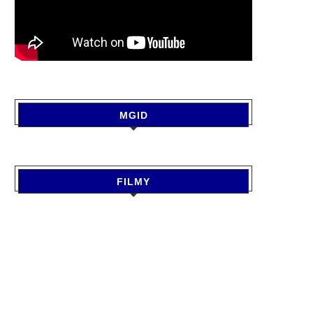
MGID
FILMY