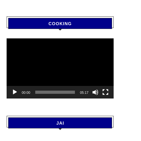
COOKING
Video
Player
00:00
05:17
JAI