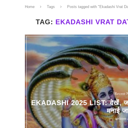
Home
Tags
Posts tagged with "Ekadashi Vrat Da
TAG:
EKADASHI VRAT DAT
Recent 
EKADASHI 2025 LIST: देखें, जन
मनाई ज
written