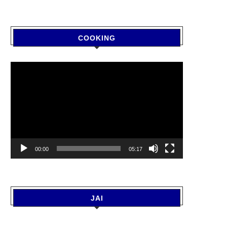
COOKING
Video
Player
00:00
05:17
JAI