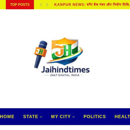
TOP POSTS
अच्छी कमाई के बावजूद नहीं रुकता पैसा तो...
HOME
STATE
MY CITY
POLITICS
HEAL