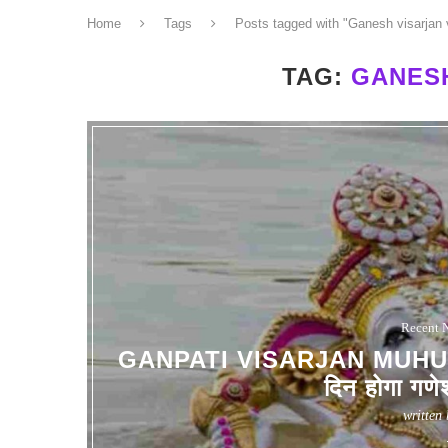
Home
Tags
Posts tagged with "Ganesh visarjan 
TAG:
GANESH
Recent 
GANPATI VISARJAN MUHURAT 
दिन होगा गणेश
written