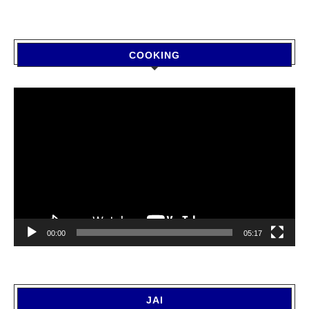
COOKING
Video
Player
00:00
05:17
JAI