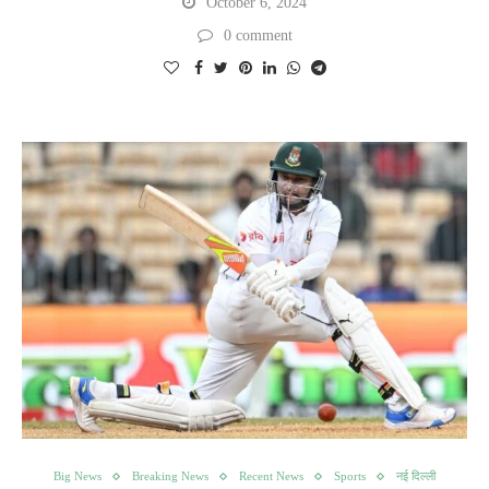
October 6, 2024
0 comment
Big News
Breaking News
Recent News
Sports
नई दिल्ली