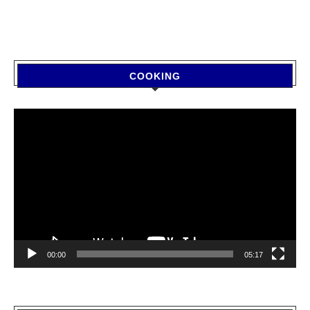
COOKING
Video
Player
00:00
05:17