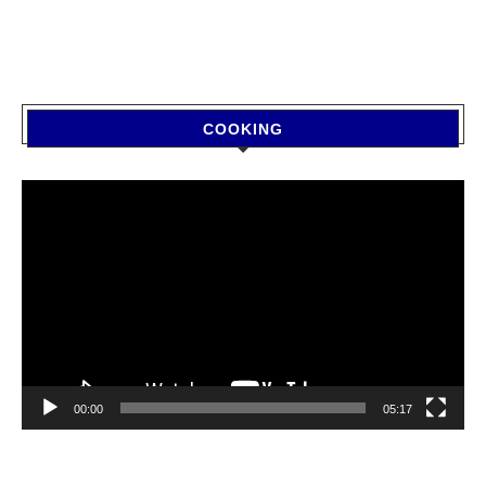
COOKING
Video
Player
00:00
05:17