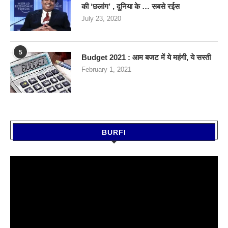
की ‘छलांग’ , दुनिया के … सबसे रईस
July 23, 2020
5
Budget 2021 : आम बजट में ये महंगी, ये सस्‍ती
February 1, 2021
BURFI
Video
Player