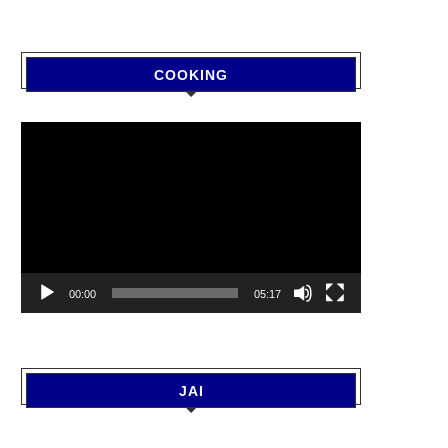
COOKING
Video
Player
00:00
05:17
JAI