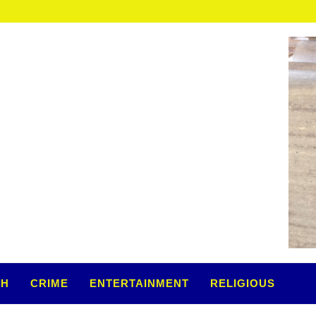
म की...
TH
CRIME
ENTERTAINMENT
RELIGIOUS