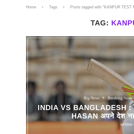
Home
Tags
Posts tagged with "KANPUR TEST
TAG:
KANP
Big News
Breaking News
INDIA VS BANGLADESH : बांग
HASAN अपने देश नहीं 
written