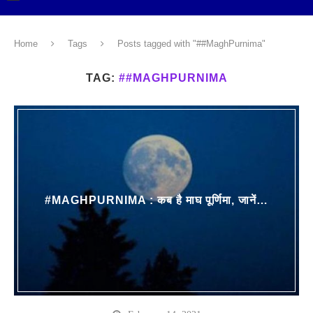
Home
Tags
Posts tagged with "##MaghPurnima"
TAG:
##MAGHPURNIMA
#MAGHPURNIMA : कब है माघ पूर्णिमा, जानें…