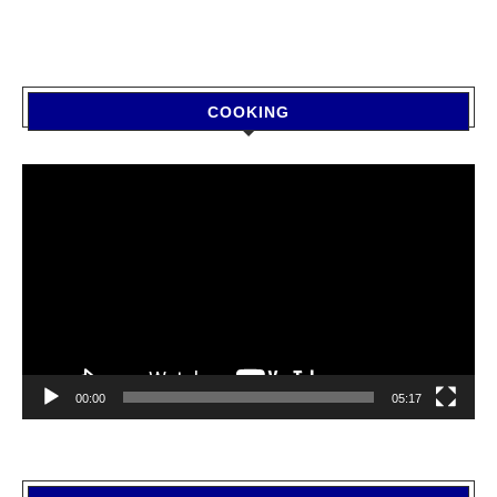
COOKING
Video
Player
00:00
05:17