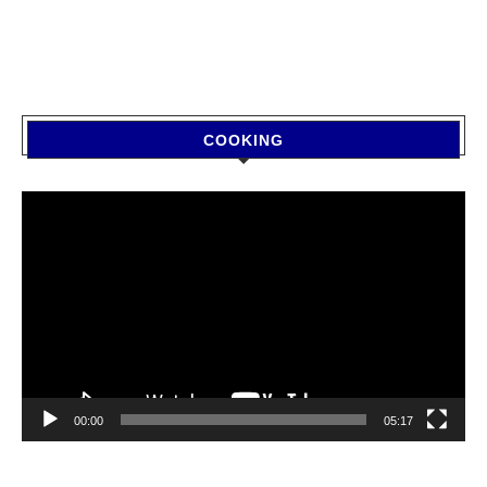
COOKING
Video
Player
00:00
05:17