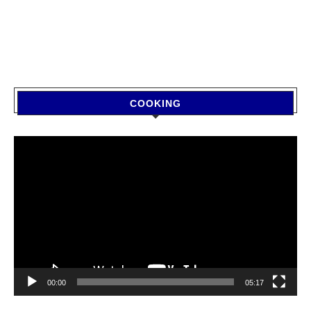
COOKING
Video
Player
00:00
05:17