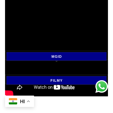
MGID
FILMY
HI