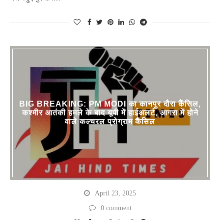
BIG BREAKING: PM MODI का कानपुर दौरा कैंसिल,
कश्मीर आतंकी हमले के बाद यूपी में हाईअलर्ट, आगरा में होने
वाले कल्चरल प्रोग्राम कैंसिल
April 23, 2025
0 comment