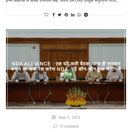
इनमें लखनऊ से सांसद राजनाथ सिंह, अपना दल (एस) प्रमुख अनुप्रिया पटेल,…
NDA ALLIANCE : एक घंटे चली बैठक, आज ही सरकार
बनाने का दावा पेश करेगा NDA, पढ़ें कौन-कौन हुआ मीटिंग में
शामिल
June 5, 2024
0 comment