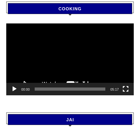
COOKING
Video
Player
00:00
05:17
JAI