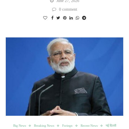
June 27, 2026
0 comment
Big News
Breaking News
Foriegn
Recent News
नई दिल्ली