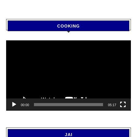
COOKING
Video
Player
00:00
05:17
JAI