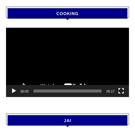
COOKING
Video
Player
00:00
05:17
JAI