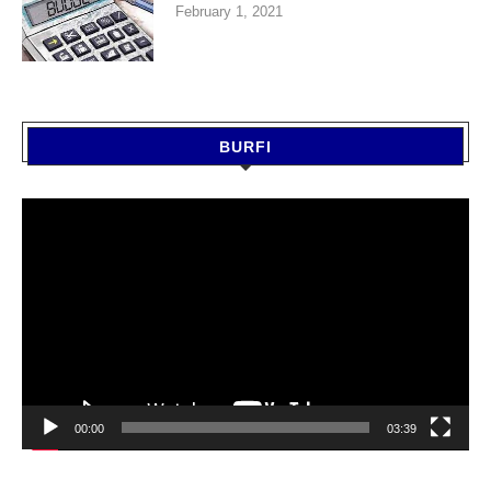
February 1, 2021
BURFI
Video
Player
00:00
03:39