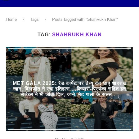
Home
Tags
Posts tagged with "ShahRukh Khan"
TAG:
SHAHRUKH KHAN
MET GALA 2025: रेड कार्पेट पर डेब्यू कर छाए शाहरुख
खान, दिलजीत ने रचा इतिहास …कियारा-प्रियंका सहित इन
सेलेब्स ने भी जीता दिल, जाने, मेट गाला के रूल्स….